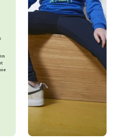
k
 Om
et
hoe