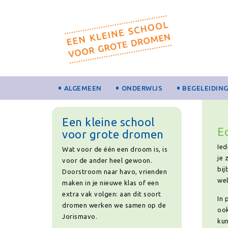
ALGEMEEN
ONDERWIJS
BEGELEIDIN
Een kleine school
E
voor grote dromen
Ied
Wat voor de één een droom is, is
je 
voor de ander heel gewoon.
bij
Doorstroom naar havo, vrienden
wel
maken in je nieuwe klas of een
extra vak volgen: aan dit soort
In 
dromen werken we samen op de
ook
Jorismavo.
kun