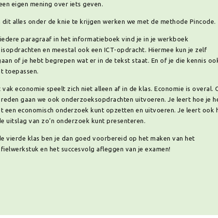
een eigen mening over iets geven.
dit alles onder de knie te krijgen werken we met de methode Pincode.
iedere paragraaf in het informatieboek vind je in je werkboek
isopdrachten en meestal ook een ICT-opdracht. Hiermee kun je zelf
aan of je hebt begrepen wat er in de tekst staat. En of je die kennis oo
t toepassen.
 vak economie speelt zich niet alleen af in de klas. Economie is overal.
 reden gaan we ook onderzoeksopdrachten uitvoeren. Je leert hoe je h
t een economisch onderzoek kunt opzetten en uitvoeren. Je leert ook 
de uitslag van zo’n onderzoek kunt presenteren.
de vierde klas ben je dan goed voorbereid op het maken van het
fielwerkstuk en het succesvolg afleggen van je examen!