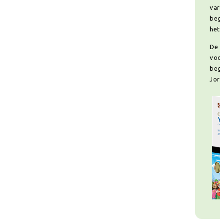
var
beg
het
De 
voo
beg
Jor