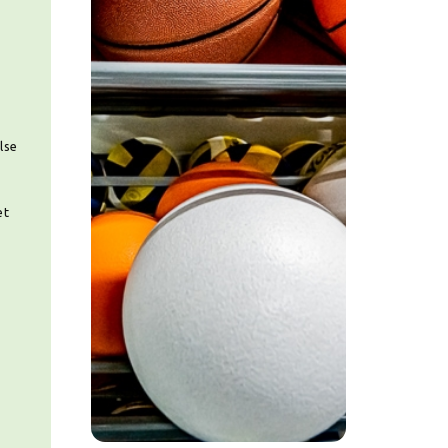
lse
et