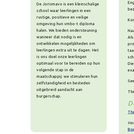
Eng
De Jorismavo is een kleinschalige
bez
school waar leerlingen in een
rustige, positieve en veilige
Kor
omgeving hun vmbo-t diploma
halen. We bieden ondersteuning
Naa
wanneer dat nodig is en
Als
ontwikkelen mogelijkheden om
pro
leerlingen extra uit te dagen. Het
taa
is ons doel onze leerlingen
sch
optimaal voor te bereiden op hun
Die
volgende stap in de
ex
maatschappij: we stimuleren hun
See
zelfstandigheid en besteden
uitgebreid aandacht aan
The
burgerschap.
D
The
Ins
Bo