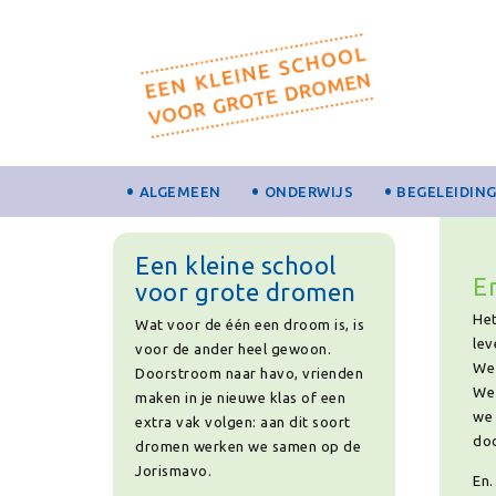
ALGEMEEN
ONDERWIJS
BEGELEIDIN
Een kleine school
E
voor grote dromen
Het
Wat voor de één een droom is, is
lev
voor de ander heel gewoon.
We 
Doorstroom naar havo, vrienden
We 
maken in je nieuwe klas of een
we 
extra vak volgen: aan dit soort
doc
dromen werken we samen op de
Jorismavo.
En…