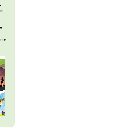
e
or
ee
 the