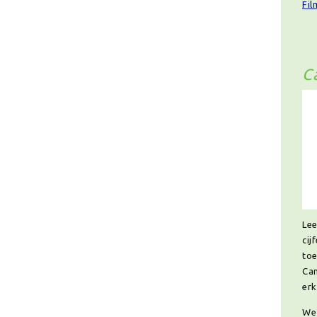
Fil
C
Lee
cij
toe
Cam
erk
We 