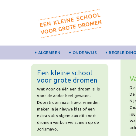
ALGEMEEN
ONDERWIJS
BEGELEIDIN
Een kleine school
V
voor grote dromen
De 
Wat voor de één een droom is, is
De 
voor de ander heel gewoon.
Nij
Doorstroom naar havo, vrienden
Onz
maken in je nieuwe klas of een
jou
extra vak volgen: aan dit soort
We 
dromen werken we samen op de
ach
Jorismavo.